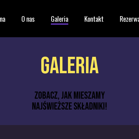
na
O nas
Galeria
Kontakt
Rezerw
GALERIA
zobacz, jak mieszamy
najświeższe składniki!