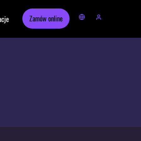
Zamów online
acje