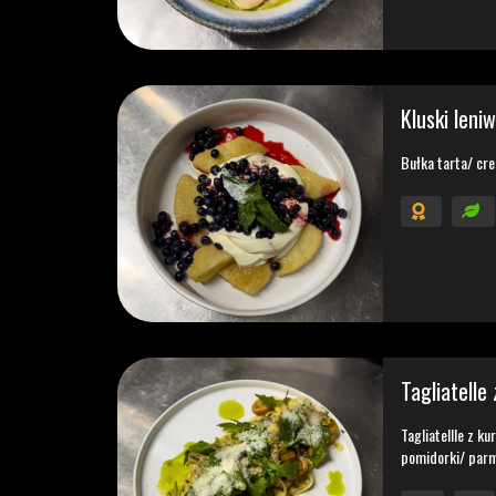
Kluski leni
Bułka tarta/ cre
Tagliatelle
Tagliatellle z 
pomidorki/ parm