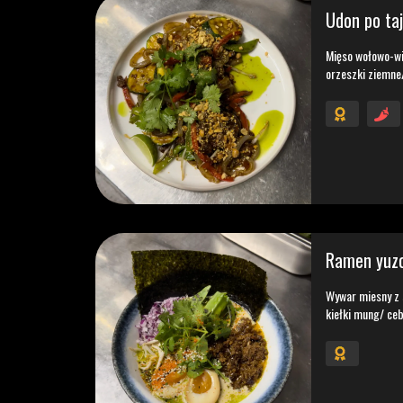
Udon po ta
Mięso wołowo-wieprszowe/ papryka/ cukiania/ groszek cukrow
orzeszki ziemne
Ramen yuz
Wywar miesny z 
kiełki mung/ ceb