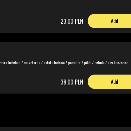
23.00 PLN
Add
ina / ketchup / musztarda / sałata lodowa / pomidor / pikle / cebula / sos keczonez
38.00 PLN
Add