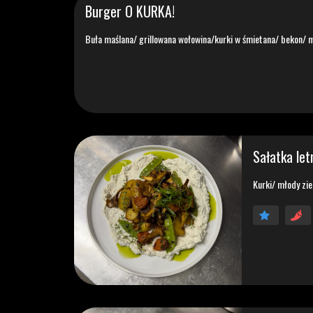
Burger O KURKA!
Buła maślana/ grillowana wołowina/kurki w śmietana/ bekon/ m
Sałatka let
Kurki/ młody zi