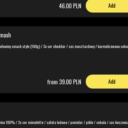
46.00 PLN
Add
smash
wołowiny smash style (100g) / 3x ser cheddar / sos musztardowy / karmelizowana cebul
from 39.00 PLN
Add
ina 100% / 2x ser mimolette / sałata lodowa / pomidor / pikle / cebula / sos keczon