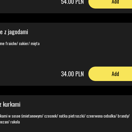
54.00 PLN
Add
we z jagodami
me fraiche/ cukier/ mięta
34.00 PLN
Add
 z kurkami
kurkami w sosoe śmietanowym/ czosnek/ natka pietruszki/ czeerwona cebulka/ brandy/
ezan/ rukola