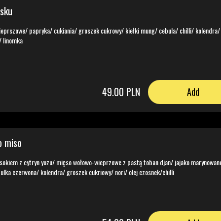
jsku
y/ kiełki mung/ cebula/ chilli/ kolendra/
/ linomka
49.00 PLN
Add
o miso
sokiem z cytryn yuzu/ mięso wołowo-wieprzowe z pastą toban djan/ jajako marynowan
ulka czerwona/ kolendra/ groszek cukriowy/ nori/ olej czosnek/chilli