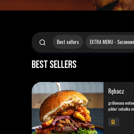
Best sellers
EXTRA MENU - Sezonow
Best sellers
Rębacz
grillowana wołow
pikle/ cebulka 