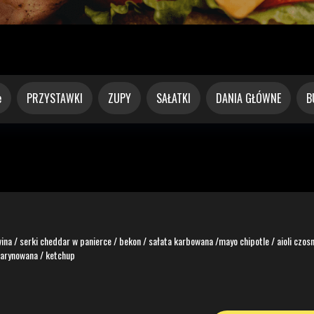
e
PRZYSTAWKI
ZUPY
SAŁATKI
DANIA GŁÓWNE
B
ina / serki cheddar w panierce / bekon / sałata karbowana /mayo chipotle / aioli czos
marynowana / ketchup