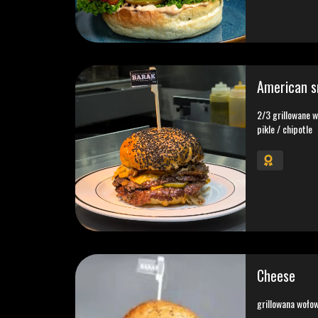
American 
2/3 grillowane 
pikle / chipotle
Cheese
grillowana wołow