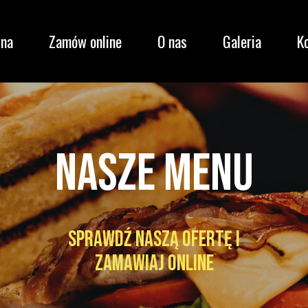
wna
Zamów online
O nas
Galeria
K
Nasze menu
Sprawdź naszą ofertę i
zamawiaj online