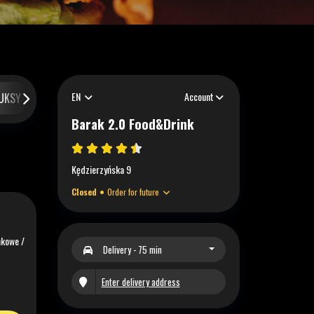
EN
Account
UKSY
BUKSY BEZ WOŁOWINY
MAKARONY
DODATKI
D
Barak 2.0 Food&Drink
Kędzierzyńska 9
Closed
Order for future
nkowe /
Delivery
- 75 min
Enter delivery address