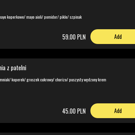
ayo koperkowe/ mayo aioli/ pomidor/ pikle/ szpinak
59.00 PLN
Add
nia z patelni
emniak/ koperek/ groszek cukrowy/ chorizo/ puszysty wędzony krem
45.00 PLN
Add