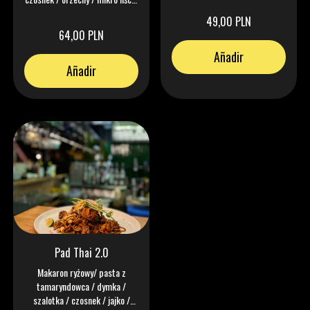
/ kolendra
49,00 PLN
64,00 PLN
Añadir
Añadir
Pad Thai 2.0
Makaron ryżowy/ pasta z
tamaryndowca / dymka /
szalotka / czosnek / jajko /