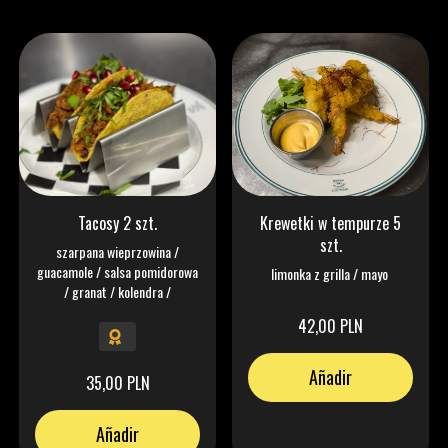
Tacosy 2 szt.
Krewetki w tempurze 5
szt.
szarpana wieprzowina /
guacamole / salsa pomidorowa
limonka z grilla / mayo
/ granat / kolendra /
42,00 PLN
Añadir
35,00 PLN
Añadir