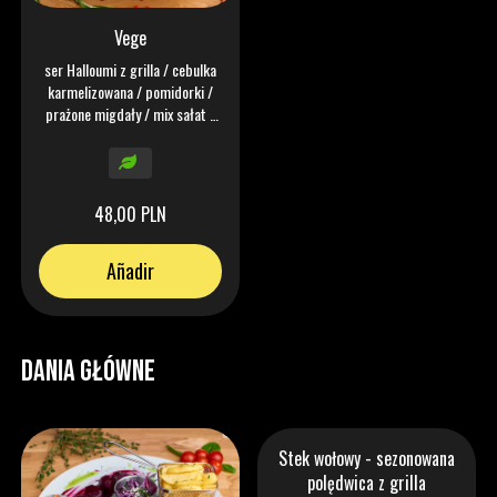
Vege
ser Halloumi z grilla / cebulka
karmelizowana / pomidorki /
prażone migdały / mix sałat /
gruszka marynowana / pesto
bazyliowe / chipsy seler /
winegret malinowy
48,00 PLN
Añadir
DANIA GŁÓWNE
Stek wołowy - sezonowana
polędwica z grilla