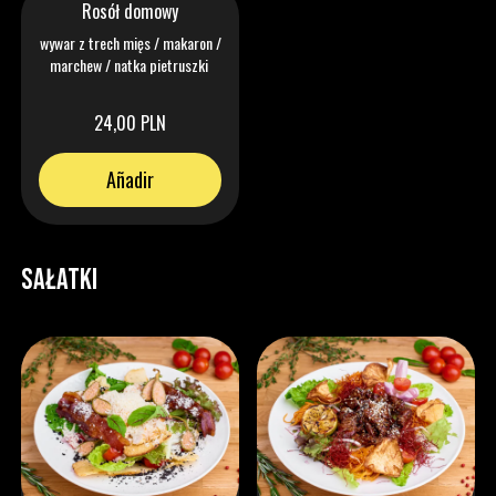
Rosół domowy
wywar z trech mięs / makaron /
marchew / natka pietruszki
24,00 PLN
Añadir
SAŁATKI