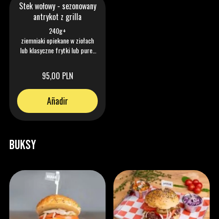
Stek wołowy - sezonowany
antrykot z grilla
240g+
ziemniaki opiekane w ziołach
lub klasyczne frytki lub puree
ziemniaczane (do wyboru) /
demi glace / warzywa sezonowe
95,00 PLN
Añadir
BUKSY