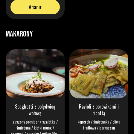
Añadir
MAKARONY
Spaghetti z polędwicą
Ravioli z borowikami i
wołową
ricottą
suszony pomidor / szalotka /
koperek / śmietanka / oliwa
śmietana / kiełki mung /
truflowa / parmezan
czosnek / orzechy / mikro liście