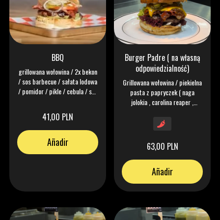
BBQ
Burger Padre ( na własną
odpowiedzialność)
grillowana wołowina / 2x bekon
/ sos barbecue / sałata lodowa
Grillowana wołowina / piekielna
/ pomidor / pikle / cebula / sos
pasta z papryczek ( naga
keczonez
jolokia , carolina reaper ,
habanero ,scorpion ) , /jalapeno
41,00 PLN
/ 2x ser mimolette / bekon /
pikle / cebula czerwona /
Añadir
sałata lodowa / sos
63,00 PLN
musztardowy / chipotle mayo /
buła maślana w standardcie
Añadir