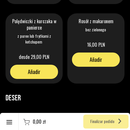
Polędwiczki z kurczaka w
Rosół z makaronem
panierce
bez zielonego
z puree lub frytkami z
ketchupem
16,00 PLN
desde 29,00 PLN
Añadir
Añadir
DESER
Español
Lava cake
0,00 zł
Finalizar pedido
Crear una cuenta
czekoladowy fondant / lody