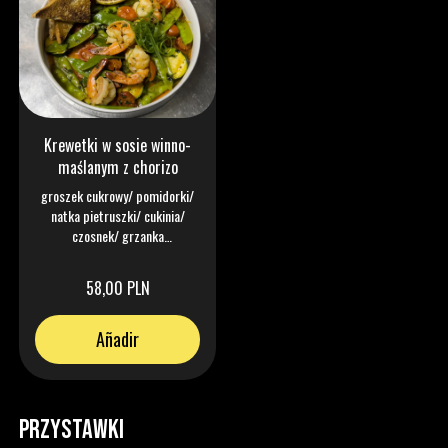
Krewetki w sosie winno-
maślanym z chorizo
groszek cukrowy/ pomidorki/
natka pietruszki/ cukinia/
czosnek/ grzanka
wieloziarnista
58,00 PLN
Añadir
PRZYSTAWKI