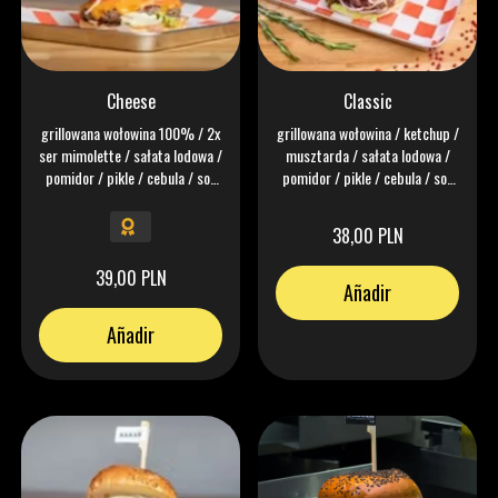
Cheese
Classic
grillowana wołowina 100% / 2x
grillowana wołowina / ketchup /
ser mimolette / sałata lodowa /
musztarda / sałata lodowa /
pomidor / pikle / cebula / sos
pomidor / pikle / cebula / sos
keczonez
keczonez
38,00 PLN
39,00 PLN
Añadir
Añadir