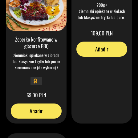
200g+
ziemniaki opiekane w ziołach
lub klasyczne frytki lub puree
ziemniaczane (do wyboru)
/demi glace / warzywa
109,00 PLN
sezonowe
Żeberko konfitowane w
glazurze BBQ
Añadir
ziemniaki opiekane w ziołach
lub klasyczne frytki lub puree
ziemniaczane (do wyboru) /
warzywa sezonowe / nitki chilli
69,00 PLN
Añadir