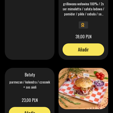
grillowana wołowina 100% / 2x
ser mimolette / sałata lodowa /
pomidor / pikle / cebula / sos
keczonez
39,00 PLN
Añadir
Bataty
parmezan / kolendra / czosnek
+ sos aioli
23,00 PLN