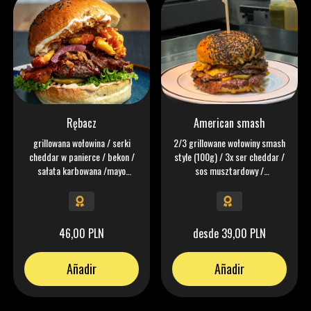
Rębacz
American smash
grillowana wołowina / serki
2/3 grillowane wołowiny smash
cheddar w panierce / bekon /
style (100g) / 3x ser cheddar /
sałata karbowana /mayo
sos musztardowy /
chipotle / aioli czosnkowe /
karmelizowana cebula / pikle /
pikle/ cebulka marynowana /
chipotle
ketchup
46,00 PLN
desde 39,00 PLN
Añadir
Añadir