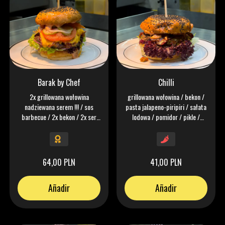
Barak by Chef
Chilli
2x grillowana wołowina
grillowana wołowina / bekon /
nadziewana serem !!! / sos
pasta jalapeno-piripiri / sałata
barbecue / 2x bekon / 2x ser
lodowa / pomidor / pikle /
Mimolette / sałata lodowa /
cebula / sos keczonez
pomidor / pikle / cebula / sos
keczonez
64,00 PLN
41,00 PLN
Añadir
Añadir