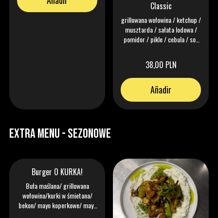
Añadir
Classic
grillowana wołowina / ketchup /
musztarda / sałata lodowa /
pomidor / pikle / cebula / sos
keczonez
38,00 PLN
Añadir
EXTRA MENU - Sezonowe
Burger O KURKA!
Buła maślana/ grillowana
wołowina/kurki w śmietana/
bekon/ mayo koperkowe/ mayo
aioli/ pomidor/ pikle/ szpinak