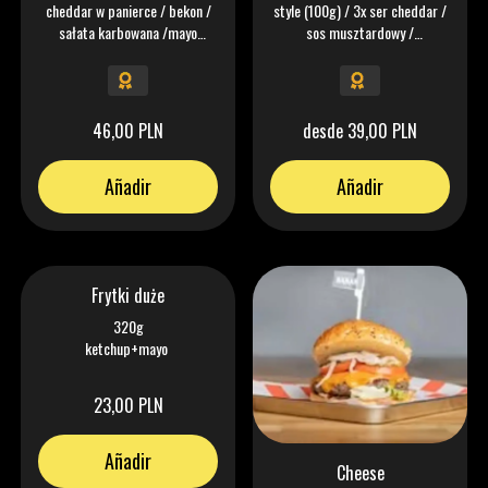
cheddar w panierce / bekon /
style (100g) / 3x ser cheddar /
sałata karbowana /mayo
sos musztardowy /
chipotle / aioli czosnkowe /
karmelizowana cebula / pikle /
pikle/ cebulka marynowana /
chipotle
ketchup
46,00 PLN
desde 39,00 PLN
Añadir
Añadir
Frytki duże
320g
ketchup+mayo
23,00 PLN
Añadir
Cheese