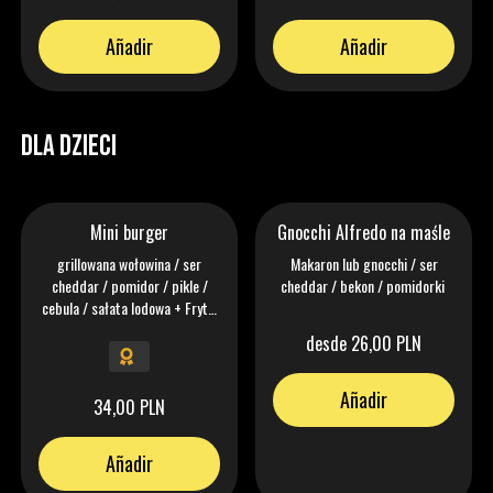
Añadir
Añadir
DLA DZIECI
Mini burger
Gnocchi Alfredo na maśle
grillowana wołowina / ser
Makaron lub gnocchi / ser
cheddar / pomidor / pikle /
cheddar / bekon / pomidorki
cebula / sałata lodowa + Frytki
+ Ketchup
desde 26,00 PLN
Añadir
34,00 PLN
Añadir