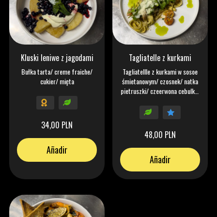
Kluski leniwe z jagodami
Tagliatelle z kurkami
Bułka tarta/ creme fraiche/
Tagliatellle z kurkami w sosoe
cukier/ mięta
śmietanowym/ czosnek/ natka
pietruszki/ czeerwona cebulka/
brandy/ pomidorki/ parmezan/
rukola
34,00 PLN
48,00 PLN
Añadir
Añadir