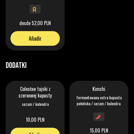
sezam / limonka / kiełki mung /
orzeszki ziemne / pomidorki
/kolendra
desde 52,00 PLN
Añadir
DODATKI
Colesław tajski z
Kimchi
czerwonej kapusty
fermentowana ostra kapusta
pekińska / sezam / kolendra
sezam / kolendra
10,00 PLN
15,00 PLN