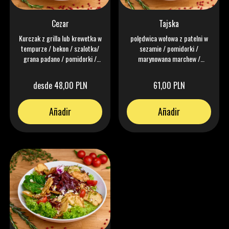
Cezar
Tajska
Kurczak z grilla lub krewetka w
polędwica wołowa z patelni w
tempurze / bekon / szalotka/
sezamie / pomidorki /
grana padano / pomidorki /
marynowana marchew /
chrupkie sałaty / kapary /
jalapeno - kolendra / chrupie
ziemia z oliwek / dip cezar /
sałaty / kiełki mung / nitki chilli
desde 48,00 PLN
61,00 PLN
grzanki /
/ granat / limonka
Añadir
Añadir