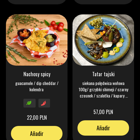
Nachosy spicy
Tatar tajski
guacamole / dip cheddar /
siekana polędwica wołowa
kolendra
100g/ grzybki shimeji / czarny
czosnek / szalotka / kapary /
ogórek / chips z selera / żółtko
/ mikro liście / kolendra / trufla
57,00 PLN
mayo
22,00 PLN
Añadir
Añadir