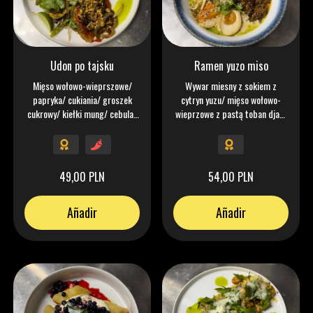
Udon po tajsku
Ramen yuzo miso
Mięso wołowo-wieprszowe/
Wywar miesny z sokiem z
papryka/ cukiania/ groszek
cytryn yuzu/ mięso wołowo-
cukrowy/ kiełki mung/ cebula/
wieprzowe z pastą toban djan/
chilli/ kolendra/ orzeszki
jajako marynowane/ kiełki
ziemne/ linomka
mung/ cebulka czerwona/
kolendra/ groszek cukriowy/
nori/ olej czosnek/chilli
49,00 PLN
54,00 PLN
Añadir
Añadir