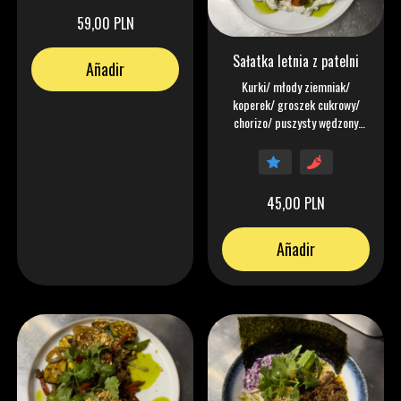
59,00 PLN
Sałatka letnia z patelni
Añadir
Kurki/ młody ziemniak/
koperek/ groszek cukrowy/
chorizo/ puszysty wędzony
krem
45,00 PLN
Añadir