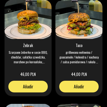
Żebrak
Taco
Szarpane żeberko w sosie BBQ,
grillowana wołowina /
cheddar, sałatka szwedzka,
guacamole / kolendra / nachosy
marchew po koreańsku,
/ salsa pomidorowa / rukola /
jalapeno, cebulka prażona,
mayo chipotle spicy / pikle /
cebulka piklowana
cebula marynowana / granat /
46,00 PLN
44,00 PLN
rukola
Añadir
Añadir