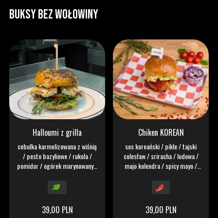
BUKSY BEZ WOŁOWINY
Halloumi z grilla
Chiken KOREAN
cebulka karmelizowana z wiśnią
sos koreański / pikle / tajski
/ pesto bazyliowe / rukola /
colesław / sriracha / lodowa /
pomidor / ogórek marynowany /
majo kolendra / spicy mayo /
majo spicy
nitki chilli
39,00 PLN
39,00 PLN