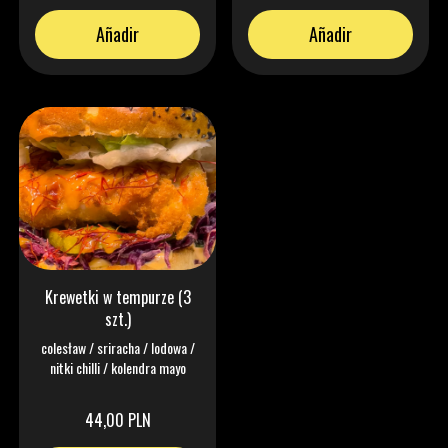
Añadir
Añadir
Krewetki w tempurze (3
szt.)
colesław / sriracha / lodowa /
nitki chilli / kolendra mayo
44,00 PLN